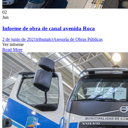
02
Jun
Informe de obra de canal avenida Roca
2 de junio de 2021
tribunalcr
Asesoría de Obras Públicas
Ver informe
Read More